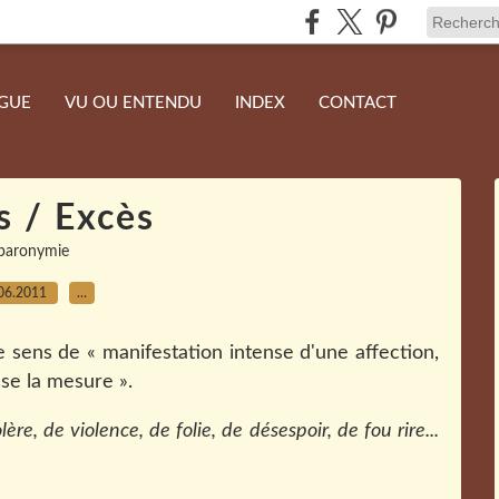
NGUE
VU OU ENTENDU
INDEX
CONTACT
s / Excès
paronymie
06.2011
…
le sens de « manifestation intense d'une affection,
sse la mesure ».
ère, de violence, de folie, de désespoir, de fou rire...