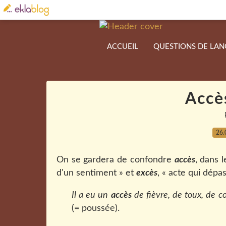
ACCUEIL
QUESTIONS DE LA
Accè
26.
On se gardera de confondre
accès
, dans 
d'un sentiment » et
excès
, « acte qui dépa
Il a eu un
accès
de fièvre, de toux, de col
(= poussée).