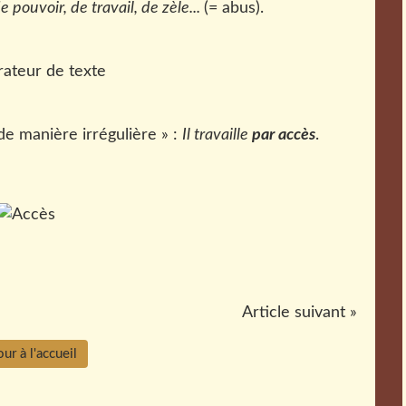
 pouvoir, de travail, de zèle...
(= abus).
 de manière irrégulière » :
Il travaille
par accès
.
Article suivant »
ur à l'accueil