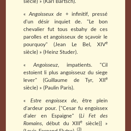
siècle) » (Karl Bartsch).
«
Angoisseux de
+ infinitif, pressé
d'un désir inquiet de. "Le bon
chevalier fut tous esbahy de ces
parolles et angoisseux de sçavoir le
e
pourquoy" (Jean Le Bel, XIV
siècle) » (Heinz Studer).
«
Angoisseuz
, impatients. "Cil
estoient li plus angoisseuz du siege
e
lever" (Guillaume de Tyr, XII
siècle) » (Paulin Paris).
«
Estre engoissex de
, être plein
d'ardeur pour. ["Cesar fu engoissex
d'aler en Espaigne" (
Li Fet des
e
Romains
, début du XIII
siècle)] »
(3)