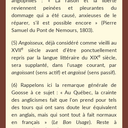
anglophiles : « La raison et la liberté
reviennent peinées et pleurantes du
dommage qui a été causé, anxieuses de le
réparer, s'il est possible encore » (Pierre
Samuel du Pont de Nemours, 1803).
(5)
Angoisseux
, déjà considéré comme vieilli au
e
XVII
siècle avant d'être ponctuellement
e
repris par la langue littéraire du XIX
siècle,
sera supplanté, dans l'usage courant, par
angoissant
(sens actif) et
angoissé
(sens passif).
(6) Rappelons ici la remarque générale de
Goosse à ce sujet : « Au Québec, la crainte
des anglicismes fait que l'on prend pour tels
des tours qui ont sans doute leur équivalent
en anglais, mais qui sont tout à fait normaux
en français » (
Le Bon Usage
). Reste à