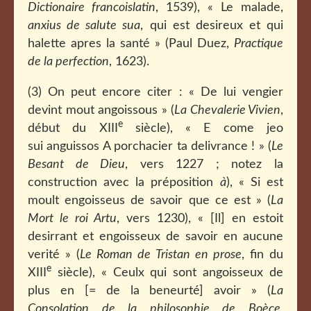
Dictionaire francoislatin
, 1539), « Le malade,
anxius de salute sua
, qui est desireux et qui
halette apres la santé » (Paul Duez,
Practique
de la perfection
, 1623).
(3) On peut encore citer : « De lui vengier
devint mout angoissous » (
La Chevalerie Vivien
,
e
début du XIII
siècle), « E come jeo
sui anguissos A porchacier ta delivrance ! » (
Le
Besant de Dieu
, vers 1227 ; notez la
construction avec la préposition
à
), « Si est
moult engoisseus de savoir que ce est » (
La
Mort le roi Artu
, vers 1230), « [Il] en estoit
desirrant et engoisseux de savoir en aucune
verité » (
Le Roman de Tristan en prose
, fin du
e
XIII
siècle), « Ceulx qui sont angoisseux de
plus en [= de la beneurté] avoir » (
La
Consolation de la philosophie de Boèce
,