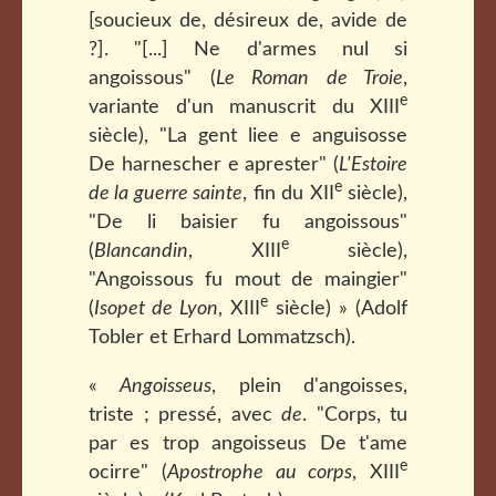
[soucieux de, désireux de, avide de
?]. "[...] Ne d'armes nul si
angoissous" (
Le Roman de Troie
,
e
variante d'un manuscrit du XIII
siècle), "La gent liee e anguisosse
De harnescher e aprester" (
L'Estoire
e
de la guerre sainte
, fin du XII
siècle),
"De li baisier fu angoissous"
e
(
Blancandin
, XIII
siècle),
"Angoissous fu mout de maingier"
e
(
Isopet de Lyon
, XIII
siècle) » (Adolf
Tobler et Erhard Lommatzsch).
«
Angoisseus
, plein d'angoisses,
triste ; pressé, avec
de
. "Corps, tu
par es trop angoisseus De t'ame
e
ocirre" (
Apostrophe au corps
, XIII