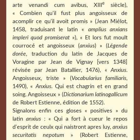
e
arte venandi cum avibus, XIII
siècle),
« Combien qu'il fust plus angoisseux de
acomplir ce qu'il avoit promis » (Jean Miélot,
1458, traduisant le latin «
amplius anxians
impleri quod promiserat
»), « Et lors fut moult
courrocé et angoisseux (
anxius
) » (
Légende
dorée
, traduction du latin de Jacques de
Voragine par Jean de Vignay [vers 1348]
révisée par Jean Batallier, 1476), «
Anxius
.
Angoisseux, triste » (
Vocabularius familiaris
,
1490), «
Anxius
. Qui est chagrin et en grand
soing. Angoisseux » (
Dictionarium latinogallicum
de Robert Estienne, édition de 1552).
Signalons enfin ces gloses « positives » du
latin
anxius
: « Qui a fort à cueur le repos
d'esprit de ceulx qui naistront apres luy,
anxius
securitatis nepotum
» (Robert Estienne,