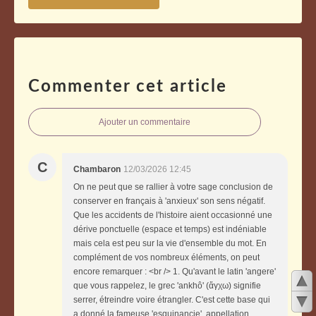
Commenter cet article
Ajouter un commentaire
C
Chambaron
12/03/2026 12:45
On ne peut que se rallier à votre sage conclusion de
conserver en français à 'anxieux' son sens négatif.
Que les accidents de l'histoire aient occasionné une
dérive ponctuelle (espace et temps) est indéniable
mais cela est peu sur la vie d'ensemble du mot. En
complément de vos nombreux éléments, on peut
encore remarquer : <br /> 1. Qu'avant le latin 'angere'
que vous rappelez, le grec 'ankhô' (ἄγχω) signifie
serrer, étreindre voire étrangler. C'est cette base qui
a donné la fameuse 'esquinancie', appellation