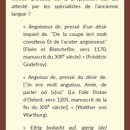
attesté par les spécialistes de l'ancienne
langue ?
«
Angoisseus de
, pressé d'un désir
inquiet de. "De la coupe iert molt
covoiteus Et de l'acater angoisseus"
(
Floire et Blancheflor
, vers 1170,
e
manuscrit du XIII
siècle) » (Frédéric
Godefroy).
«
Anguisus de
, pressé du désir de.
["Je ere mult anguisus, Amie, de
parler od [v]us" (
La Folie Tristan
d'Oxford
, vers 1205, manuscrit de la
e
fin du XIII
siècle)] » (Walther von
Wartburg).
«
Eifrig bedacht auf, gierig (de)