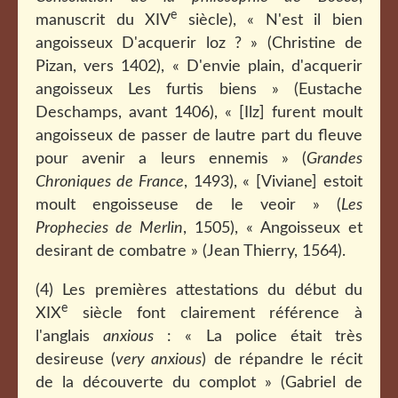
e
manuscrit du XIV
siècle), « N'est il bien
angoisseux D'acquerir loz ? » (Christine de
Pizan, vers 1402), « D'envie plain, d'acquerir
angoisseux Les furtis biens » (Eustache
Deschamps, avant 1406), « [Ilz] furent moult
angoisseux de passer de lautre part du fleuve
pour avenir a leurs ennemis » (
Grandes
Chroniques de France
, 1493), « [Viviane] estoit
moult engoisseuse de le veoir » (
Les
Prophecies de Merlin
, 1505), « Angoisseux et
desirant de combatre » (Jean Thierry, 1564).
(4) Les premières attestations du début du
e
XIX
siècle font clairement référence à
l'anglais
anxious
: « La police était très
desireuse (
very anxious
) de répandre le récit
de la découverte du complot » (Gabriel de