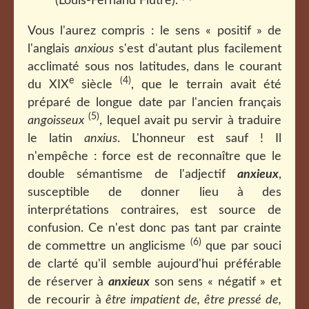
(Louis-Fernand Flutre).
Vous l'aurez compris : le sens « positif » de
l'anglais
anxious
s'est d'autant plus facilement
acclimaté sous nos latitudes, dans le courant
e
(4)
du XIX
siècle
, que le terrain avait été
préparé de longue date par l'ancien français
(5)
angoisseux
, lequel avait pu servir à traduire
le latin
anxius
. L'honneur est sauf ! Il
n'empêche : force est de reconnaître que le
double sémantisme de l'adjectif
anxieux
,
susceptible de donner lieu à des
interprétations contraires, est source de
confusion. Ce n'est donc pas tant par crainte
(6)
de commettre un anglicisme
que par souci
de clarté qu'il semble aujourd'hui préférable
de réserver à
anxieux
son sens « négatif » et
de recourir à
être impatient de, être pressé de,