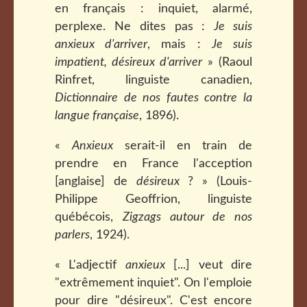
en français : inquiet, alarmé,
perplexe. Ne dites pas :
Je suis
anxieux d'arriver
, mais :
Je suis
impatient, désireux d'arriver
» (Raoul
Rinfret, linguiste canadien,
Dictionnaire de nos fautes contre la
langue française
, 1896).
«
Anxieux
serait-il en train de
prendre en France l'acception
[anglaise] de
désireux
? » (Louis-
Philippe Geoffrion, linguiste
québécois,
Zigzags autour de nos
parlers
, 1924).
« L'adjectif
anxieux
[...] veut dire
"extrêmement inquiet". On l'emploie
pour dire "désireux". C'est encore