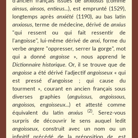
d'ancien français issues de
anxiosus
(comme
ainsus, ainsos, entieus...
), est emprunté (1529),
longtemps après
anxiété
(1190), au bas latin
anxiosus
, terme de médecine, dérivé de
anxius
"qui ressent ou qui fait ressentir de
l'angoisse", lui-même dérivé de
anxi
, forme du
verbe
angere
"oppresser, serrer la gorge", mot
qui a donné
angoisse
», nous apprend le
Dictionnaire historique.
Or, il se trouve que de
angoisse
a été dérivé l'adjectif
angoisseux
« qui
est pressé d'angoisse ; qui cause du
tourment », courant en ancien français sous
diverses graphies (
anguissus, angoissous,
angoissos, engoisseux
...) et attesté comme
(2)
équivalent du latin
anxius
. Serez-vous
surpris de découvrir le sens auquel ledit
angoisseux
, construit avec un nom ou un
infinitif précédé de la préposition
de
, est