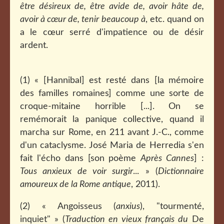
être désireux de, être avide de, avoir hâte de,
avoir à cœur de, tenir beaucoup à
, etc. quand on
a le cœur serré d'impatience ou de désir
ardent.
(1) « [Hannibal] est resté dans [la mémoire
des familles romaines] comme une sorte de
croque-mitaine horrible [...]. On se
remémorait la panique collective, quand il
marcha sur Rome, en 211 avant J.-C., comme
d'un cataclysme. José Maria de Herredia s'en
fait l'écho dans [son poème
Après Cannes
] :
Tous anxieux de voir surgir
... » (
Dictionnaire
amoureux de la Rome antique
, 2011).
(2) « Angoisseus (
anxius
), "tourmenté,
inquiet" » (
Traduction en vieux français du
De