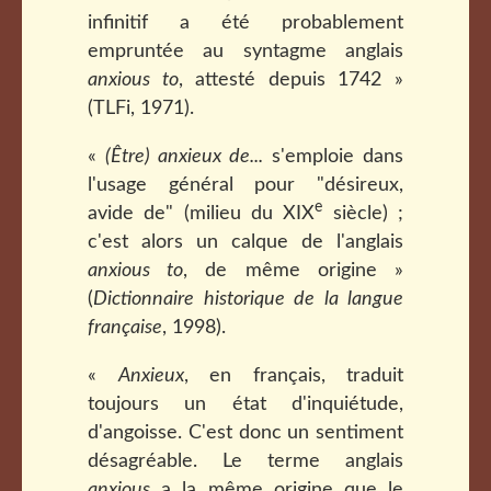
infinitif a été probablement
empruntée au syntagme anglais
anxious to
, attesté depuis 1742 »
(TLFi, 1971).
«
(Être) anxieux de...
s'emploie dans
l'usage général pour "désireux,
e
avide de" (milieu du XIX
siècle) ;
c'est alors un calque de l'anglais
anxious to
, de même origine »
(
Dictionnaire historique de la langue
française
, 1998).
«
Anxieux
, en français, traduit
toujours un état d'inquiétude,
d'angoisse. C'est donc un sentiment
désagréable. Le terme anglais
anxious
a la même origine que le